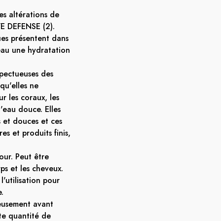
es altérations de
E DEFENSE (2).
ques présentent dans
eau une hydratation
spectueuses des
qu'elles ne
r les coraux, les
'eau douce. Elles
 et douces et ces
res et produits finis,
jour. Peut être
rps et les cheveux.
l'utilisation pour
.
eusement avant
ite quantité de