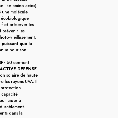
e like amino acids).
é une molécule
e écobiologique
if et préserver les
i prévenir les
hoto-vieillissement.
 puissant que la
onnue pour son
SPF 50 contient
 ACTIVE DEFENSE
.
ion solaire de haute
e les rayons UVA. Il
e protection
a capacité
our aider à
, durablement.
ents dans la