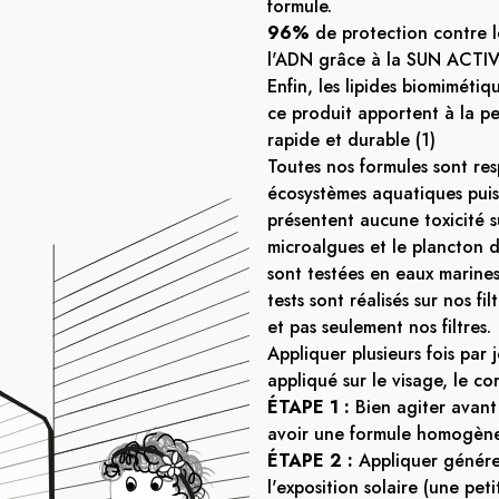
formule.
96%
de protection contre l
l'ADN grâce à la SUN ACTIV
Enfin, les lipides biomiméti
ce produit apportent à la p
rapide et durable (1)
Toutes nos formules sont re
écosystèmes aquatiques puis
présentent aucune toxicité su
microalgues et le plancton d
sont testées en eaux marines
tests sont réalisés sur nos filt
et pas seulement nos filtres.
Appliquer plusieurs fois par 
appliqué sur le visage, le co
ÉTAPE 1 :
Bien agiter avant 
avoir une formule homogène
ÉTAPE 2 :
Appliquer génér
l'exposition solaire (une pet