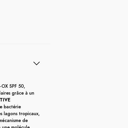
-OX SPF 50,
laires grâce à un
CTIVE
ne bactérie
s lagons tropicaux,
 mécanisme de
à une molécule