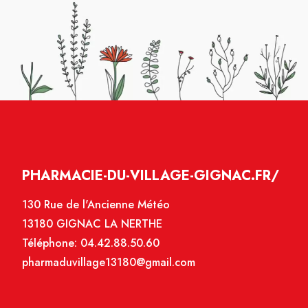
PHARMACIE-DU-VILLAGE-GIGNAC.FR/
130 Rue de l'Ancienne Météo
13180 GIGNAC LA NERTHE
Téléphone:
04.42.88.50.60
pharmaduvillage13180@gmail.com