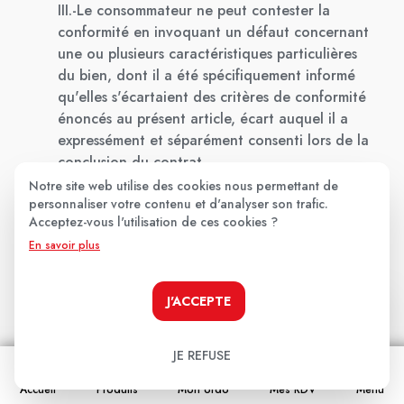
III.-Le consommateur ne peut contester la
conformité en invoquant un défaut concernant
une ou plusieurs caractéristiques particulières
du bien, dont il a été spécifiquement informé
qu'elles s'écartaient des critères de conformité
énoncés au présent article, écart auquel il a
expressément et séparément consenti lors de la
conclusion du contrat.
-Article 1641 du Code Civil: le vendeur est tenu
Notre site web utilise des cookies nous permettant de
personnaliser votre contenu et d'analyser son trafic.
de la garantie à raison des défauts cachés de la
Acceptez-vous l'utilisation de ces cookies ?
chose vendue qui la rendent impropre à l'usage
En savoir plus
auquel on la destine, ou qui diminuent
tellement cet usage, que l'acheteur ne l'aurait
pas acquise, ou n'en aurait donné qu'un
J'ACCEPTE
moindre prix, s'il les avait connus.
JE REFUSE
Accueil
Produits
Mon ordo
Mes RDV
Menu