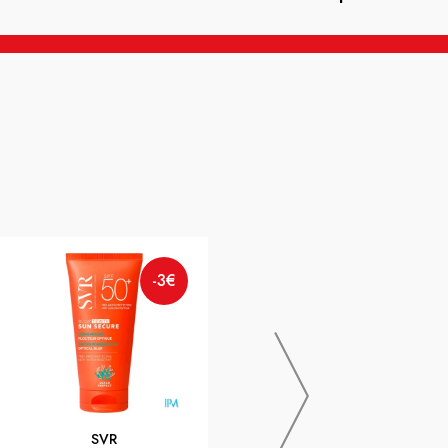
-3€
URGO
-1€
URGO BRULURES PANS 50X70
TLC ST 6
SVR