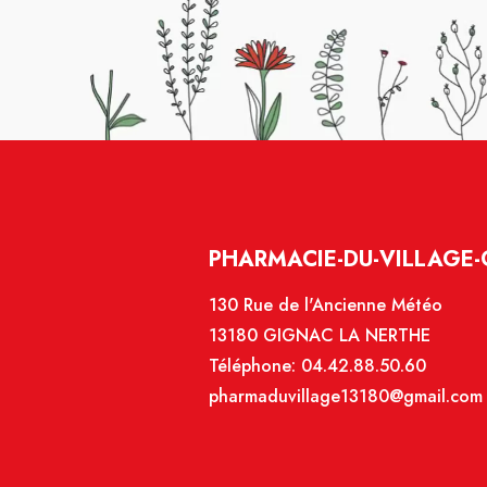
PHARMACIE-DU-VILLAGE-
130 Rue de l'Ancienne Météo
13180 GIGNAC LA NERTHE
Téléphone:
04.42.88.50.60
pharmaduvillage13180@gmail.com