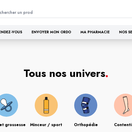
ENDEZ-VOUS
ENVOYER MON ORDO
MA PHARMACIE
NOS S
Tous nos univers
.
et grossesse
Minceur / sport
Orthopédie
Content