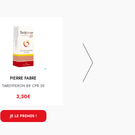
PRANAROM
Pranarom Aromaforce Bio Spray
15ml
PIERRE FABRE
TARDYFERON B9 CPR 30
3,50€
9,95€
JE LE PRENDS !
JE LE PRENDS !