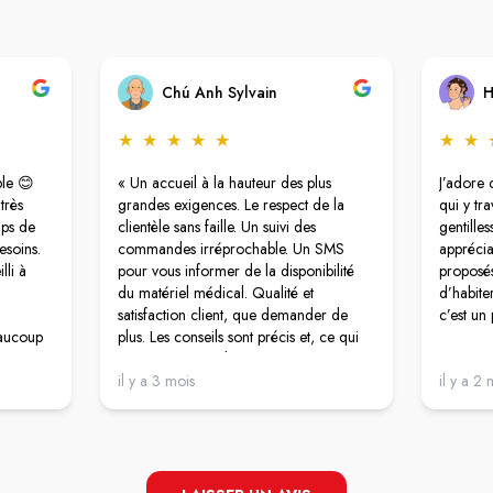
Chú Anh Sylvain
H
★
★
★
★
★
★
★
le 😊
« Un accueil à la hauteur des plus
J’adore 
très
grandes exigences. Le respect de la
qui y tr
mps de
clientèle sans faille. Un suivi des
gentilles
esoins.
commandes irréprochable. Un SMS
appréciab
lli à
pour vous informer de la disponibilité
proposés
du matériel médical. Qualité et
d’habiter
satisfaction client, que demander de
c’est un 
eaucoup
plus. Les conseils sont précis et, ce qui
révues,
est souvent rare, la préparatrice note
ou les
sur les boîtes de médicaments les prises
il y a 3 mois
il y a 2 
 reçu
et la posologie. Bravo et merci. »
ai plus