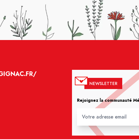
GIGNAC.FR/
NEWSLETTER
Rejoignez la communauté Méd