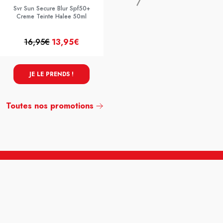
Svr Sun Secure Blur Spf50+
Creme Teinte Halee 50ml
16,95€
13,95€
12,95€
11,95€
JE LE PRENDS !
JE LE PRENDS !
Toutes nos promotions