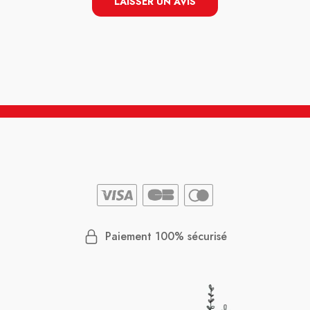
LAISSER UN AVIS
e n’est
si on
n peut
ng sans
ce petit
acie
Paiement 100% sécurisé