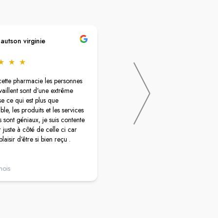
autson virginie
Brigitte Sans
★
★
★
★
★
★
★
★
cette pharmacie les personnes
Grande pharmacie heureusement 
availlent sont d’une extrême
garde le 1er de l an. Bien agencé.
se ce qui est plus que
Facile à trouver. Au bord de la
le, les produits et les services
nationale à gignac.
 sont géniaux, je suis contente
 juste à côté de celle ci car
plaisir d’être si bien reçu .
mois
il y a 7 mois