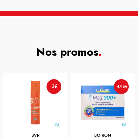
Nos promos
.
-3€
-4.96€
SVR
BOIRON