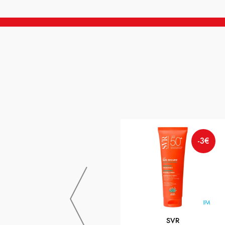
-3€
SVR