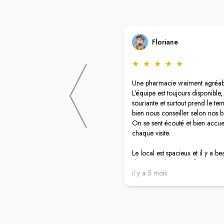
Floriane
★
★
★
★
★
Une pharmacie vraiment agréab
L’équipe est toujours disponible, 
souriante et surtout prend le te
bien nous conseiller selon nos b
On se sent écouté et bien accuei
chaque visite.
Le local est spacieux et il y a b
de choix. Plusieurs salles sont p
notamment pour la vaccination 
il y a 5 mois
essayages, ce qui permet d’être
tranquillement.
Le grand parking est aussi un vr
pour se garer facilement.