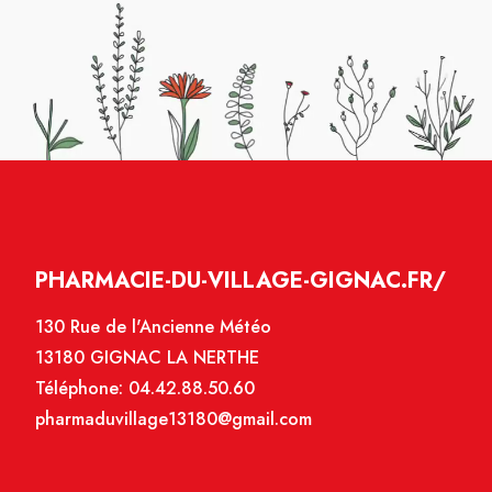
PHARMACIE-DU-VILLAGE-GIGNAC.FR/
130 Rue de l'Ancienne Météo
13180 GIGNAC LA NERTHE
Téléphone:
04.42.88.50.60
pharmaduvillage13180@gmail.com