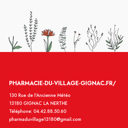
PHARMACIE-DU-VILLAGE-GIGNAC.FR/
130 Rue de l'Ancienne Météo
13180 GIGNAC LA NERTHE
Téléphone:
04.42.88.50.60
pharmaduvillage13180@gmail.com