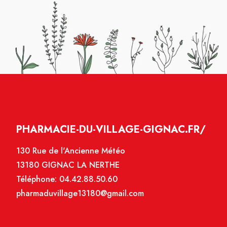
PHARMACIE-DU-VILLAGE-GIGNAC.FR/
130 Rue de l'Ancienne Météo
13180 GIGNAC LA NERTHE
Téléphone:
04.42.88.50.60
pharmaduvillage13180@gmail.com