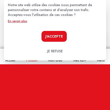
Notre site web utilise des cookies nous permettant de
Votre note:
personnaliser votre contenu et d'analyser son trafic.
Acceptez-vous l'utilisation de ces cookies ?
★
★
★
★
★
En savoir plus
Votre avis
J'ACCEPTE
JE REFUSE
Accueil
Produits
Mon ordo
Mes RDV
Menu
Nom
Email
En cochant cette case j'accepte que les