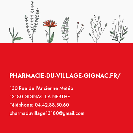
PHARMACIE-DU-VILLAGE-GIGNAC.FR/
130 Rue de l'Ancienne Météo
13180 GIGNAC LA NERTHE
Téléphone:
04.42.88.50.60
pharmaduvillage13180@gmail.com