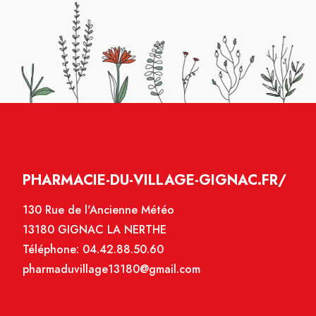
PHARMACIE-DU-VILLAGE-GIGNAC.FR/
130 Rue de l'Ancienne Météo
13180 GIGNAC LA NERTHE
Téléphone:
04.42.88.50.60
pharmaduvillage13180@gmail.com