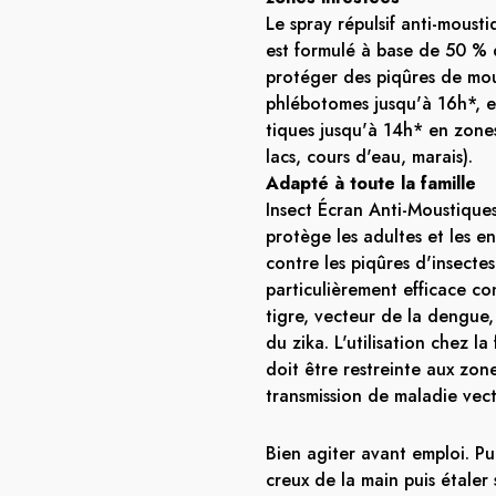
Le spray répulsif anti-mousti
est formulé à base de 50 %
protéger des piqûres de mou
phlébotomes
jusqu'à 16h*, e
tiques jusqu'à 14h* en zones 
lacs, cours d'eau, marais).
Adapté à toute la famille
Insect Écran Anti-Moustique
protège les adultes et les e
contre les piqûres d'insectes.
particulièrement efficace co
tigre
, vecteur de la dengue
du zika. L'utilisation chez l
doit être restreinte aux zon
transmission de maladie vecto
Bien agiter avant emploi. Pu
creux de la main puis étaler 