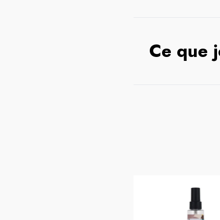
Ce que j
BODY GUARD
BODYGUARD A/MOUST FL ORANG
100ML