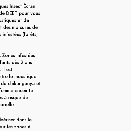
ques Insect Écran
 de DEET pour vous
stiques et de
t des morsures de
infestées (forêts,
s Zones Infestées
nfants dès 2 ans
 Il est
ntre le
moustique
, du chikungunya et
a femme enceinte
es à risque de
rielle.
lvériser dans le
sur les zones à