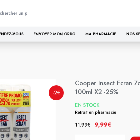
ENDEZ-VOUS
ENVOYER MON ORDO
MA PHARMACIE
NOS S
Cooper Insect Ecran Z
100ml X2 -25%
-2€
EN STOCK
Retrait en pharmacie
9,99€
11.99€