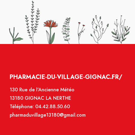
PHARMACIE-DU-VILLAGE-GIGNAC.FR/
130 Rue de l'Ancienne Météo
13180 GIGNAC LA NERTHE
Téléphone:
04.42.88.50.60
pharmaduvillage13180@gmail.com