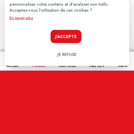
personnaliser votre contenu et d'analyser son trafic.
Acceptez-vous l'utilisation de ces cookies ?
Les avis clients
.
En savoir plus
J'ACCEPTE
Aucun avis pour le moment.
Soyez le premier à donner votre avis !
JE REFUSE
Votre note:
Accueil
Produits
Mon ordo
Mes RDV
Menu
★
★
★
★
★
Votre avis