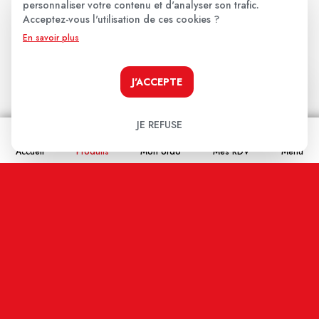
personnaliser votre contenu et d'analyser son trafic.
Acceptez-vous l'utilisation de ces cookies ?
Les avis clients
.
En savoir plus
J'ACCEPTE
Aucun avis pour le moment.
Soyez le premier à donner votre avis !
JE REFUSE
Votre note:
Accueil
Produits
Mon ordo
Mes RDV
Menu
★
★
★
★
★
Votre avis