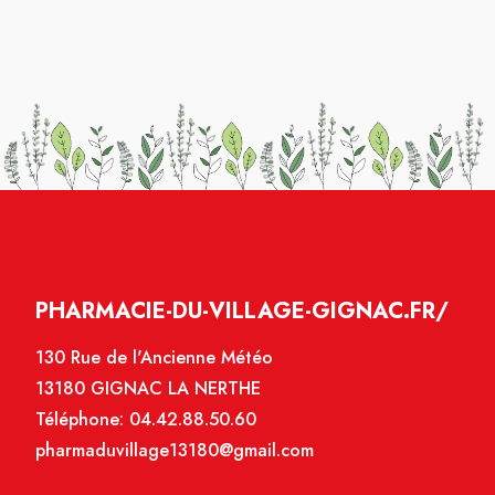
PHARMACIE-DU-VILLAGE-GIGNAC.FR/
130 Rue de l'Ancienne Météo
13180 GIGNAC LA NERTHE
Téléphone:
04.42.88.50.60
pharmaduvillage13180@gmail.com