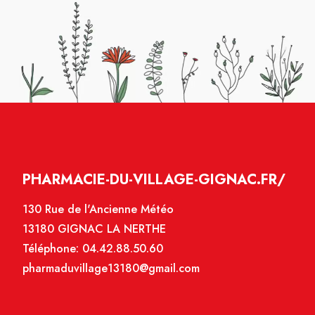
PHARMACIE-DU-VILLAGE-GIGNAC.FR/
130 Rue de l'Ancienne Météo
13180 GIGNAC LA NERTHE
Téléphone:
04.42.88.50.60
pharmaduvillage13180@gmail.com