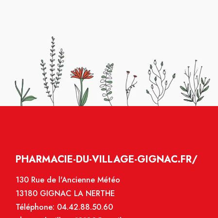
PHARMACIE-DU-VILLAGE-GIGNAC.FR/
130 Rue de l'Ancienne Météo
13180 GIGNAC LA NERTHE
Téléphone:
04.42.88.50.60