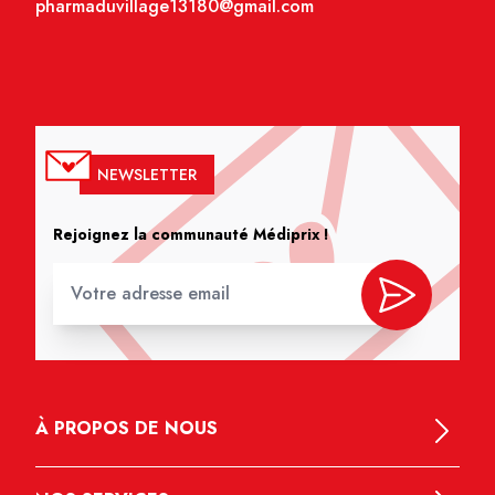
pharmaduvillage13180@gmail.com
NEWSLETTER
Rejoignez la communauté Médiprix !
À PROPOS DE NOUS