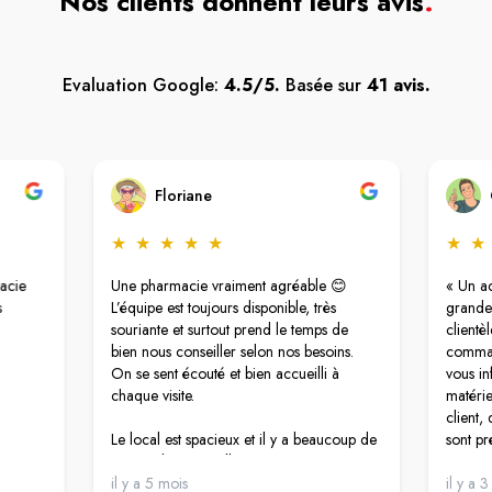
Nos clients donnent leurs avis
.
Evaluation Google:
4.5/5.
Basée sur
41 avis.
Floriane
★
★
★
★
★
★
★
acie
Une pharmacie vraiment agréable 😊
« Un ac
s
L’équipe est toujours disponible, très
grandes
souriante et surtout prend le temps de
clientèl
bien nous conseiller selon nos besoins.
comman
On se sent écouté et bien accueilli à
vous in
chaque visite.
matérie
client,
Le local est spacieux et il y a beaucoup de
sont pr
choix. Plusieurs salles sont prévues,
prépara
notamment pour la vaccination ou les
il y a 5 mois
médicam
il y a 