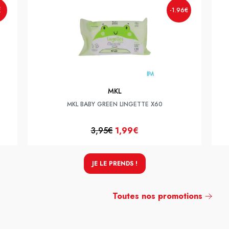
€
-1.96€
MKL
MKL BABY GREEN LINGETTE X60
3,95€
1,99€
JE LE PRENDS !
Toutes nos promotions